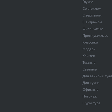
Глухие
Со стеклом
С зеркалом
С витражом
Филенчатые
Премиум-класс
Классика
Модерн
Хай-тек
Темные
Светлые
Для ванной и туа
Для кухни
Офисные
Погонаж
Фурнитура