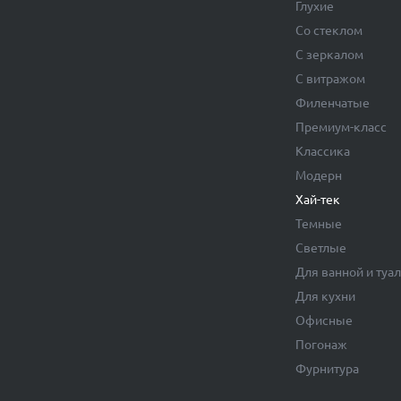
Глухие
Со стеклом
С зеркалом
С витражом
Филенчатые
Премиум-класс
Классика
Модерн
Хай-тек
Темные
Светлые
Для ванной и туа
Для кухни
Офисные
Погонаж
Фурнитура