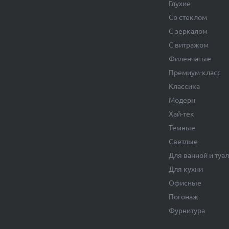
Глухие
Со стеклом
С зеркалом
С витражом
Филенчатые
Премиум-класс
Классика
Модерн
Хай-тек
Темные
Светлые
Для ванной и туа
Для кухни
Офисные
Погонаж
Фурнитура