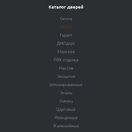
Каталог дверей
Geona
OBER
Гарант
ДИОдорс
Маркеев
ПВХ отделка
Массив
Экошпон
Шпонированные
Эмаль
Глянец
Царговые
Невидимые
Жалюзийные