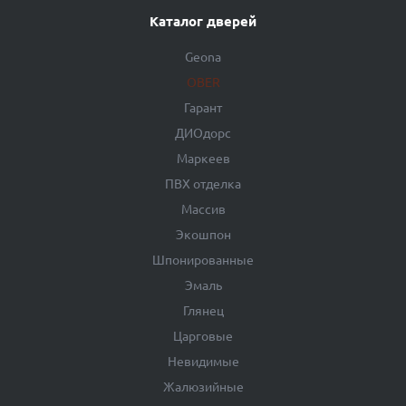
Каталог дверей
Geona
OBER
Гарант
ДИОдорс
Маркеев
ПВХ отделка
Массив
Экошпон
Шпонированные
Эмаль
Глянец
Царговые
Невидимые
Жалюзийные